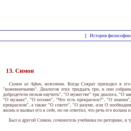
[
История философии
13. Симон
Симон из Афин, кожевник
. Когда Сократ приходил в его
"кожевничьими". Диалогов этих тридцать три, и они собраны
добродетели нельзя научить", "О мужестве" три диалога, "О з
"О музыке", "О поэзии", "Что есть прекрасное?", "О знании"
прекрасном", а также "О совете", "О разуме, или О необходи
жизнь и вызвал его к себе, но он ответил, что речь его вольна 
Был и другой Симон, сочинитель учебника по риторике, и тр