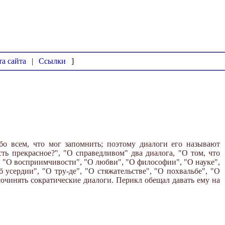
та сайта
|
Ссылки
]
обо всем, что мог запомнить; поэтому диалоги его называют
ть прекрасное?", "О справедливом" два диалога, "О том, что
", "О восприимчивости", "О любви", "О философии", "О науке",
 усердии", "О тру-де", "О стяжательстве", "О похвальбе", "О
сочинять сократические диалоги. Перикл обещал давать ему на