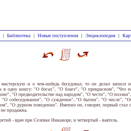
|
Библиотека
|
Новые поступления
|
Энциклопедия
|
Кар
 мастерскую и о чем-нибудь беседовал, то он делал записи 
 в одну книгу: "О богах", "О благе", "О прекрасном", "Что ес
аконе", "О предводительстве над народом", "О чести", "О поэзии
, "О собеседовании", "О суждении", "О бытии", "О числе", "Об
мом", "О дурном поведении". Именно он, говорят, первый стал 
и не продажна.
етий - врач при Селевке Никаноре, и четвертый - ваятель.