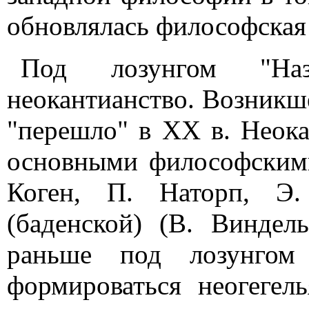
обновлялась философская 
Под лозунгом "На
неокантианство. Возникше
"перешло" в XX в. Неока
основными философским
Коген, П. Наторп, Э.
(баденской) (В. Виндель
раньше под лозунгом
формироваться неогегел