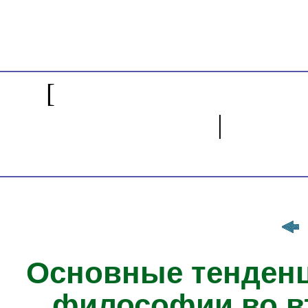
[
История философ
поступления
|
Энци
Сс
Основные тенденц
философии во вт