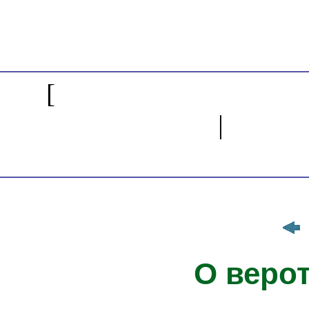
[
История философ
поступления
|
Энци
Сс
О веро